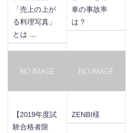
「売上の上が
車の事故率
る料理写真」
は？
とは ...
【2019年度試
ZENBI様
験合格者限