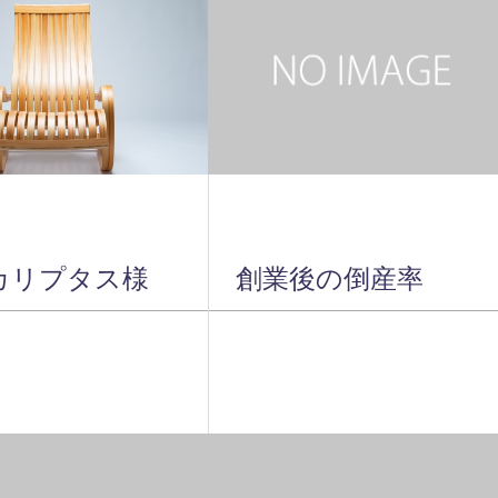
カリプタス様
創業後の倒産率